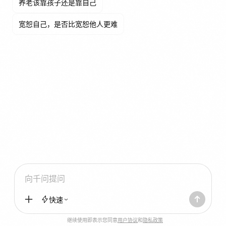
养老该靠孩子还是靠自己
宽恕自己，是否比宽恕他人更难
向千问提问
快速
快速
更多
继续使用即表示您同意
用户协议
和
隐私政策