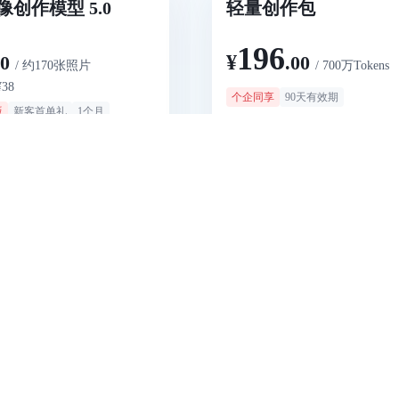
创作模型 5.0
轻量创作包
196
¥
00
.00
/ 约170张照片
/ 700万Tokens
38
个企同享
90天有效期
版
新客首单礼
1个月
约生成28个480p视频，适用Doubao-See
自主思考 ，满足视觉创作
2.0（不含fast模型）
立即购买
立即购买
旗舰模型
，赋能业务高效落