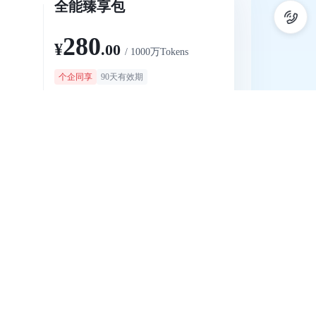
全能臻享包
280
¥
.00
/ 1000万Tokens
个企同享
90天有效期
dance-
约生成40个480p视频，适用Doubao-Seedance-
2.0 （不含fast模型）
立即购买
地