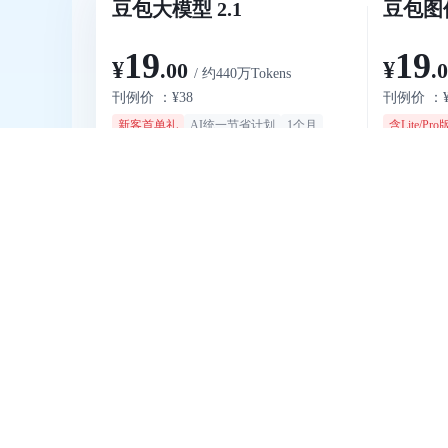
豆包大模型 2.1
豆包图像
19
19
¥
¥
.00
.
/ 约440万Tokens
刊例价 ：¥38
刊例价 ：¥
新客首单礼
AI统一节省计划
1个月
含Lite/Pro
更强Coding、Agent和VLM能力
智力跃升，
立即购买