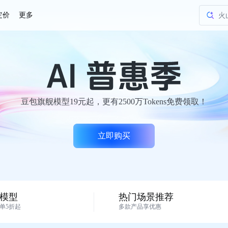
定价
更多
火山
火
Ag
节
火山
豆包旗舰模型19元起，更有2500万Tokens免费领取！
火山
火
立即购买
Ag
节
模型
热门场景推荐
单5折起
多款产品享优惠